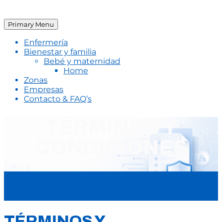
Primary Menu
Enfermería
Bienestar y familia
Bebé y maternidad
Home
Zonas
Empresas
Contacto & FAQ’s
TÉRMINOS Y
CONDICIONES
Whatsapp
Instagram
Linkedin
Youtube
TÉRMINOS Y