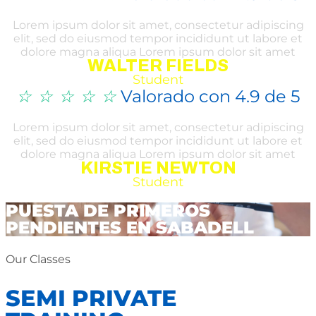
Lorem ipsum dolor sit amet, consectetur adipiscing
elit, sed do eiusmod tempor incididunt ut labore et
dolore magna aliqua Lorem ipsum dolor sit amet
WALTER FIELDS
Student
☆
☆
☆
☆
☆
Valorado con 4.9 de 5
Lorem ipsum dolor sit amet, consectetur adipiscing
elit, sed do eiusmod tempor incididunt ut labore et
dolore magna aliqua Lorem ipsum dolor sit amet
KIRSTIE NEWTON
Student
PUESTA DE PRIMEROS
PENDIENTES EN SABADELL
Our Classes
SEMI PRIVATE