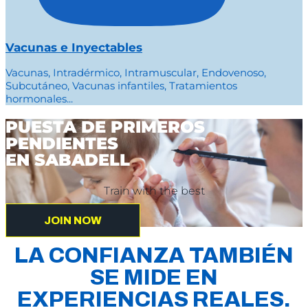
Vacunas e Inyectables
Vacunas, Intradérmico, Intramuscular, Endovenoso,
Subcutáneo, Vacunas infantiles, Tratamientos
hormonales...
PUESTA DE PRIMEROS
PENDIENTES
EN SABADELL
Train with the best
JOIN NOW
LA CONFIANZA TAMBIÉN
SE MIDE EN
EXPERIENCIAS REALES.