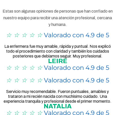
Estas son algunas opiniones de personas que han confiado en
nuestro equipo para recibir una atención profesional, cercana
y humana.
☆
☆
☆
☆
☆
Valorado con 4.9 de 5
La enfermera fue muy amable, rápida y puntual. Nos explicó
todo el procedimiento con claridad y también los cuidados
posteriores que debíamos seguir. Muy profesional.
LEIRE
☆
☆
☆
☆
☆
Valorado con 4.9 de 5
☆
☆
☆
☆
☆
Valorado con 4.9 de 5
Servicio muy recomendable. Fueron puntuales, amables y
trataron a mi recién nacida con muchísimo cuidado. Una
experiencia tranquila y profesional desde el primer momento.
NATALIA
☆
☆
☆
☆
☆
Valorado con 4.9 de 5