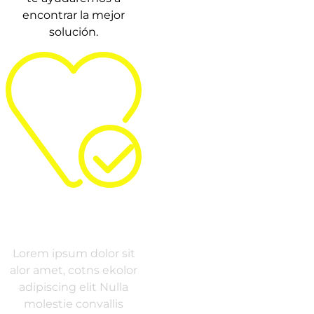
encontrar la mejor
solución.
HEALTH
Lorem ipsum dolor sit
alor amet, cotns ekolor
adipiscing elit Nulla
molestie convallis