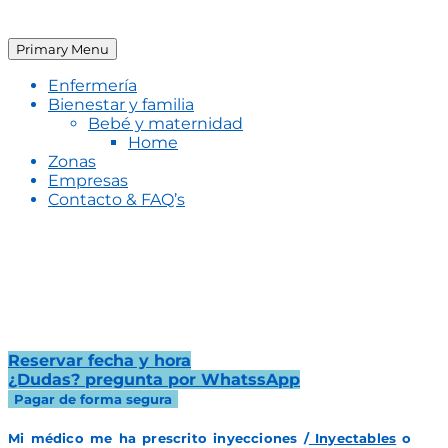
Primary Menu
Enfermería
Bienestar y familia
Bebé y maternidad
Home
Zonas
Empresas
Contacto & FAQ’s
Administración de fármacos
inyectables y vacunas
Reservar fecha y hora
¿Dudas? pregunta por WhatssApp
Pagar de forma segura
Mi médico me ha prescrito inyecciones /
Inyectables
o