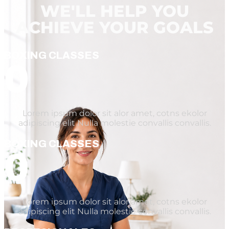
WE'LL HELP YOU
ACHIEVE YOUR GOALS
BOXING CLASSES
0
Lorem ipsum dolor sit alor amet, cotns ekolor
adipiscing elit Nulla molestie convallis convallis.
BOXING CLASSES
0
Lorem ipsum dolor sit alor amet, cotns ekolor
adipiscing elit Nulla molestie convallis convallis.