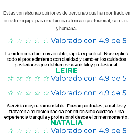
Estas son algunas opiniones de personas que han confiado en
nuestro equipo para recibir una atención profesional, cercana
y humana.
☆
☆
☆
☆
☆
Valorado con 4.9 de 5
La enfermera fue muy amable, rápida y puntual. Nos explicó
todo el procedimiento con claridad y también los cuidados
posteriores que debíamos seguir. Muy profesional.
LEIRE
☆
☆
☆
☆
☆
Valorado con 4.9 de 5
☆
☆
☆
☆
☆
Valorado con 4.9 de 5
Servicio muy recomendable. Fueron puntuales, amables y
trataron a mi recién nacida con muchísimo cuidado. Una
experiencia tranquila y profesional desde el primer momento.
NATALIA
☆
☆
☆
☆
☆
Valorado con 4.9 de 5