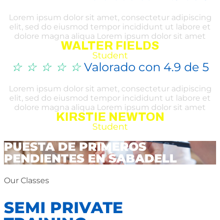
Lorem ipsum dolor sit amet, consectetur adipiscing
elit, sed do eiusmod tempor incididunt ut labore et
dolore magna aliqua Lorem ipsum dolor sit amet
WALTER FIELDS
Student
☆
☆
☆
☆
☆
Valorado con 4.9 de 5
Lorem ipsum dolor sit amet, consectetur adipiscing
elit, sed do eiusmod tempor incididunt ut labore et
dolore magna aliqua Lorem ipsum dolor sit amet
KIRSTIE NEWTON
Student
PUESTA DE PRIMEROS
PENDIENTES EN SABADELL
Our Classes
SEMI PRIVATE