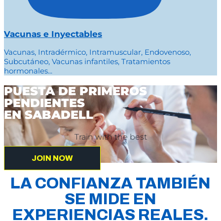
Vacunas e Inyectables
Vacunas, Intradérmico, Intramuscular, Endovenoso,
Subcutáneo, Vacunas infantiles, Tratamientos
hormonales...
PUESTA DE PRIMEROS
PENDIENTES
EN SABADELL
Train with the best
JOIN NOW
LA CONFIANZA TAMBIÉN
SE MIDE EN
EXPERIENCIAS REALES.