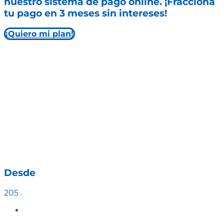
nuestro sistema de pago online. ¡Fracciona
tu pago en 3 meses sin intereses!
¡Quiero mi plan!
Programas nutricionales
completos
Una a
limentación equilibrada
es un pilar
fundamental para la salud de las personas.
R
ealizar ejercicio de forma moderada
e
ingerir
alimentos
sanos
es una de las mejores formas
de
prevenir enfermedades
y de
mejorar la
calidad de vida
.
Desde
205
€